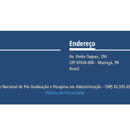
Endereço
Av. Pedro Taques, 294
CEP 87030-008 - Maringá, PR
Brasil
o Nacional de Pós Graduação e Pesquisa em Administração - CNPJ 42.595.6
Política de Privacidade