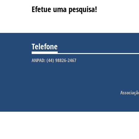
Efetue uma pesquisa!
Telefone
ANPAD: (44) 98826-2467
Associaçã