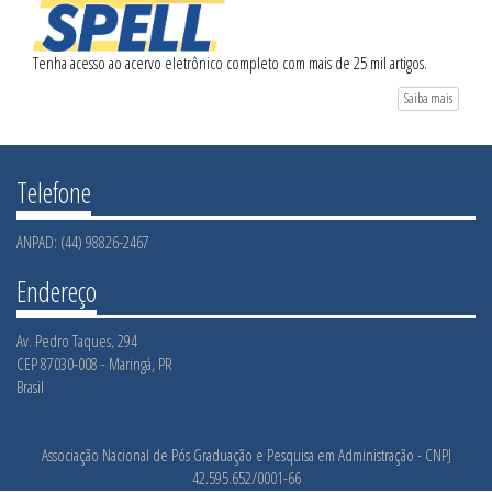
Tenha acesso ao acervo eletrônico completo com mais de 25 mil artigos.
Saiba mais
Telefone
ANPAD: (44) 98826-2467
Endereço
Av. Pedro Taques, 294
CEP 87030-008 - Maringá, PR
Brasil
Associação Nacional de Pós Graduação e Pesquisa em Administração - CNPJ
42.595.652/0001-66