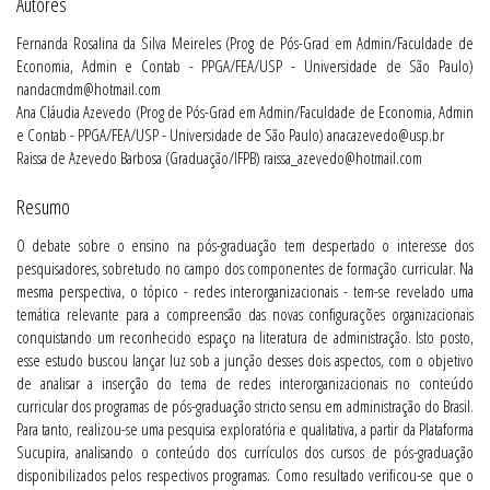
Autores
Fernanda Rosalina da Silva Meireles (Prog de Pós-Grad em Admin/Faculdade de
Economia, Admin e Contab - PPGA/FEA/USP - Universidade de São Paulo)
nandacmdm@hotmail.com
Ana Cláudia Azevedo (Prog de Pós-Grad em Admin/Faculdade de Economia, Admin
e Contab - PPGA/FEA/USP - Universidade de São Paulo) anacazevedo@usp.br
Raissa de Azevedo Barbosa (Graduação/IFPB) raissa_azevedo@hotmail.com
Resumo
O debate sobre o ensino na pós-graduação tem despertado o interesse dos
pesquisadores, sobretudo no campo dos componentes de formação curricular. Na
mesma perspectiva, o tópico - redes interorganizacionais - tem-se revelado uma
temática relevante para a compreensão das novas configurações organizacionais
conquistando um reconhecido espaço na literatura de administração. Isto posto,
esse estudo buscou lançar luz sob a junção desses dois aspectos, com o objetivo
de analisar a inserção do tema de redes interorganizacionais no conteúdo
curricular dos programas de pós-graduação stricto sensu em administração do Brasil.
Para tanto, realizou-se uma pesquisa exploratória e qualitativa, a partir da Plataforma
Sucupira, analisando o conteúdo dos currículos dos cursos de pós-graduação
disponibilizados pelos respectivos programas. Como resultado verificou-se que o