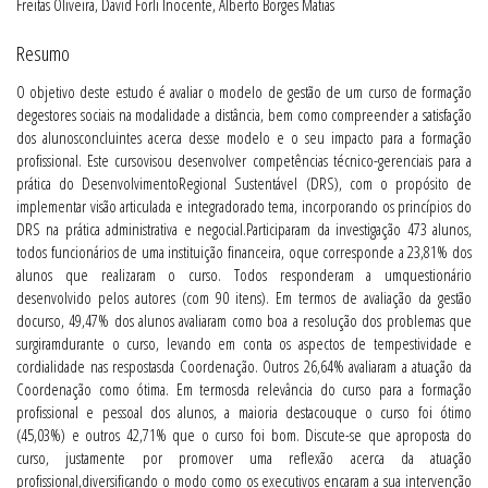
Freitas Oliveira, David Forli Inocente, Alberto Borges Matias
Resumo
O objetivo deste estudo é avaliar o modelo de gestão de um curso de formação
degestores sociais na modalidade a distância, bem como compreender a satisfação
dos alunosconcluintes acerca desse modelo e o seu impacto para a formação
profissional. Este cursovisou desenvolver competências técnico-gerenciais para a
prática do DesenvolvimentoRegional Sustentável (DRS), com o propósito de
implementar visão articulada e integradorado tema, incorporando os princípios do
DRS na prática administrativa e negocial.Participaram da investigação 473 alunos,
todos funcionários de uma instituição financeira, oque corresponde a 23,81% dos
alunos que realizaram o curso. Todos responderam a umquestionário
desenvolvido pelos autores (com 90 itens). Em termos de avaliação da gestão
docurso, 49,47% dos alunos avaliaram como boa a resolução dos problemas que
surgiramdurante o curso, levando em conta os aspectos de tempestividade e
cordialidade nas respostasda Coordenação. Outros 26,64% avaliaram a atuação da
Coordenação como ótima. Em termosda relevância do curso para a formação
profissional e pessoal dos alunos, a maioria destacouque o curso foi ótimo
(45,03%) e outros 42,71% que o curso foi bom. Discute-se que aproposta do
curso, justamente por promover uma reflexão acerca da atuação
profissional,diversificando o modo como os executivos encaram a sua intervenção