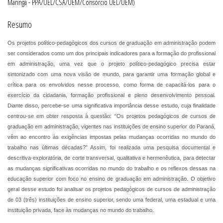
Maringá - PPA/UEL/CSA/UEM/Consórcio UEL/UEM)
Resumo
Os projetos político-pedagógicos dos cursos de graduação em administração podem
ser considerados como um dos principais indicadores para a formação do profissional
em administração, uma vez que o projeto político-pedagógico precisa estar
sintonizado com uma nova visão de mundo, para garantir uma formação global e
crítica para os envolvidos nesse processo, como forma de capacitá-los para o
exercício da cidadania, formação profissional e pleno desenvolvimento pessoal.
Diante disso, percebe-se uma significativa importância desse estudo, cuja finalidade
centrou-se em obter resposta à questão: “Os projetos pedagógicos de cursos de
graduação em administração, vigentes nas instituições de ensino superior do Paraná,
vêm ao encontro às exigências impostas pelas mudanças ocorridas no mundo do
trabalho nas últimas décadas?” Assim, foi realizada uma pesquisa documental e
descritiva-exploratória, de corte transversal, qualitativa e hermenêutica, para detectar
as mudanças significativas ocorridas no mundo do trabalho e os reflexos dessas na
educação superior com foco no ensino de graduação em administração. O objetivo
geral desse estudo foi analisar os projetos pedagógicos de cursos de administração
de 03 (três) instituições de ensino superior, sendo uma federal, uma estadual e uma
instituição privada, face às mudanças no mundo do trabalho.